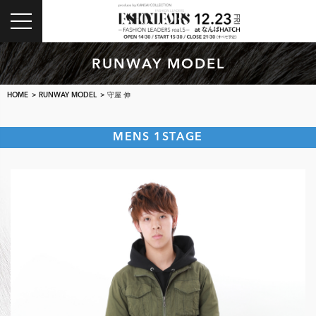
toggle
navigation
RUNWAY MODEL
HOME
>
RUNWAY MODEL
> 守屋 伸
MENS 1STAGE