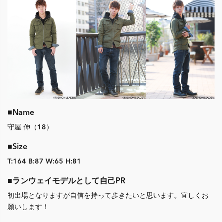
■Name
守屋 伸（18）
■Size
T:164 B:87 W:65 H:81
■ランウェイモデルとして自己PR
初出場となりますが自信を持って歩きたいと思います。宜しくお
願いします！