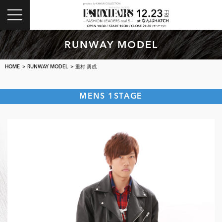
toggle
navigation
RUNWAY MODEL
HOME
>
RUNWAY MODEL
> 重村 勇成
MENS 1STAGE