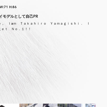
 W:71 H:86
イモデルとして自己PR
ｗ， Ｉaｍ Ｔａｋａｈｉｒｏ Ｙａｍａｇｉｓｈｉ． Ｉ
ｇｅｔ Ｎｏ．１！！