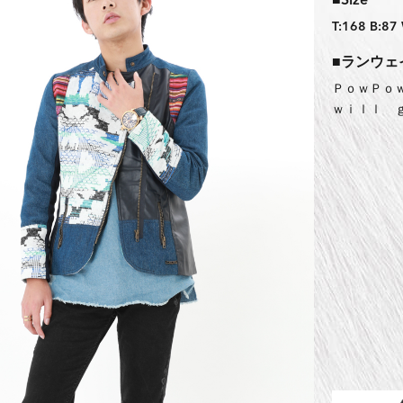
■Size
T:168 B:87
■ランウェ
ＰｏｗＰｏ
ｗｉｌｌ 