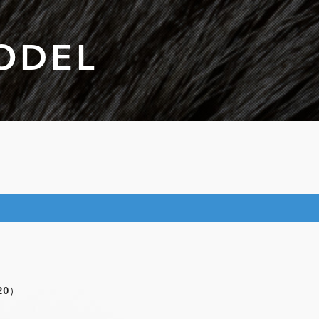
ODEL
20）