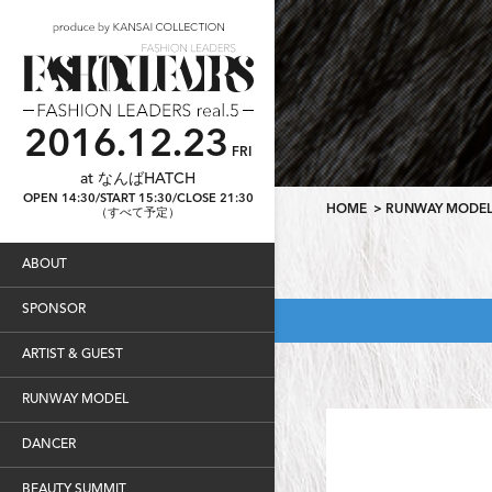
2016.12.23
FRI
at なんばHATCH
OPEN 14:30/START 15:30/CLOSE 21:30
HOME
>
RUNWAY MODE
（すべて予定）
ABOUT
SPONSOR
ARTIST & GUEST
RUNWAY MODEL
DANCER
BEAUTY SUMMIT