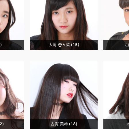
)
大角 恋々菜 (15)
近
2)
古賀 美琴 (16)
木