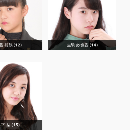
藤 雛鶴 (12)
生駒 紗也香 (14)
下 栞 (15)