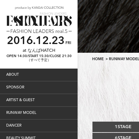
2016.12.23
FRI
at なんばHATCH
OPEN 14:30/START 15:30/CLOSE 21:30
HOME
> RUNWAY MODE
（すべて予定）
ABOUT
SPONSOR
ARTIST & GUEST
RUNWAY MODEL
DANCER
1STAGE
6STAGE
BEAUTY SUMMIT