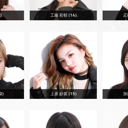
)
工藤 彩郁 (16)
疋
2)
上原 紗英 (15)
加