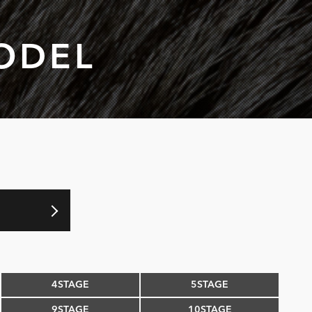
ODEL
4STAGE
5STAGE
9STAGE
10STAGE