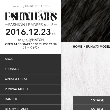
2016.12.23
FRI
at なんばHATCH
OPEN 14:30/START 15:30/CLOSE 21:30
HOME
> RUNWAY MODE
（すべて予定）
ABOUT
SPONSOR
ARTIST & GUEST
RUNWAY MODEL
DANCER
1STAGE
6STAGE
BEAUTY SUMMIT