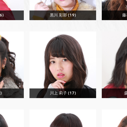
6)
黒川 彩那 (19)
藤
)
川上 莉子 (17)
森