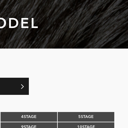
ODEL
4STAGE
5STAGE
9STAGE
10STAGE