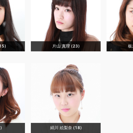
15)
片山 真理 (23)
板
)
絹川 絵梨奈 (18)