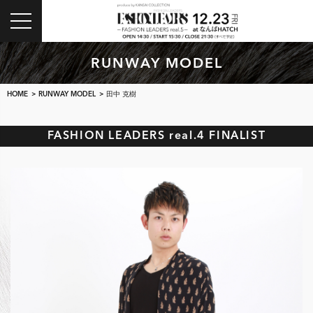
toggle
navigation
RUNWAY MODEL
HOME
>
RUNWAY MODEL
> 田中 克樹
FASHION LEADERS real.4 FINALIST