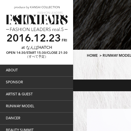
2016.12.23
FRI
at なんばHATCH
OPEN 14:30/START 15:30/CLOSE 21:30
HOME
>
RUNWAY MODE
（すべて予定）
ABOUT
SPONSOR
ARTIST & GUEST
RUNWAY MODEL
DANCER
BEAUTY SUMMIT