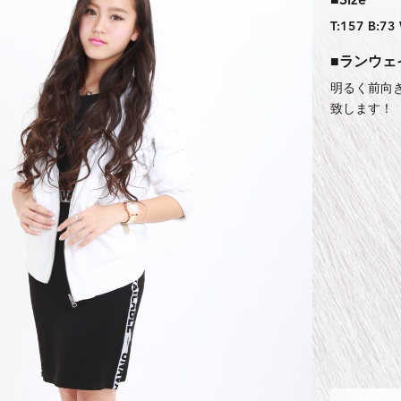
■Size
T:157 B:73
■ランウェ
明るく前向
致します！