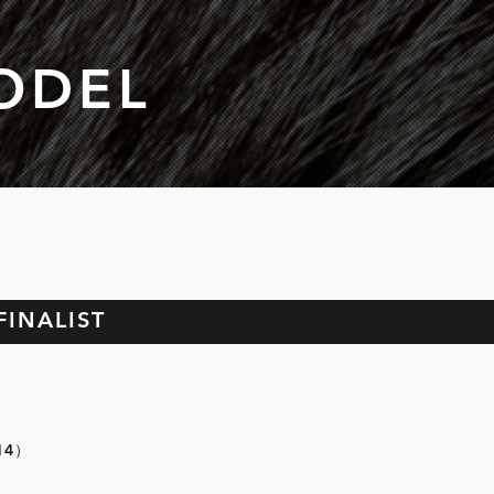
ODEL
FINALIST
14）