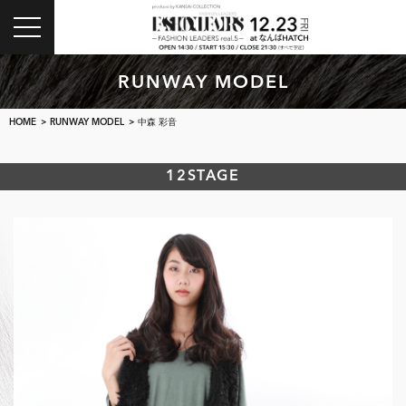
toggle
navigation
RUNWAY MODEL
HOME
>
RUNWAY MODEL
> 中森 彩音
12STAGE