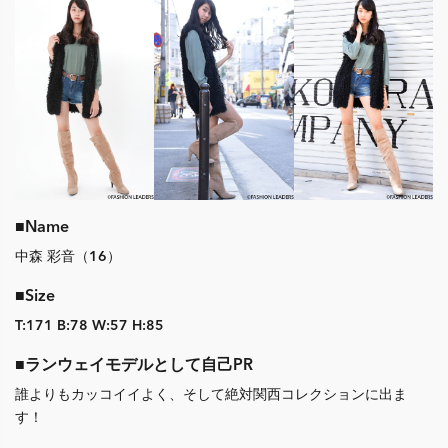
■Name
中森 彩音（16）
■Size
T:171 B:78 W:57 H:85
■ランウェイモデルとして自己PR
誰よりもカッコイイよく、そして絶対関西コレクションに出ま
す！