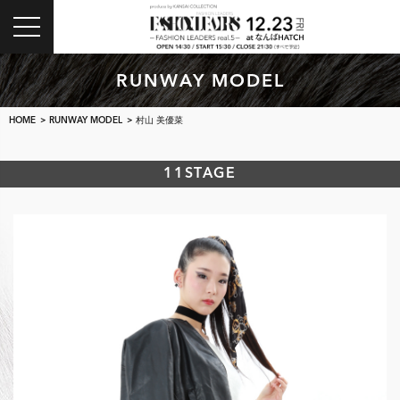
toggle
navigation
RUNWAY MODEL
HOME
>
RUNWAY MODEL
> 村山 美優菜
11STAGE