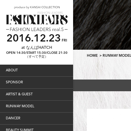
2016.12.23
FRI
at なんばHATCH
OPEN 14:30/START 15:30/CLOSE 21:30
HOME
>
RUNWAY MODE
（すべて予定）
ABOUT
SPONSOR
ARTIST & GUEST
RUNWAY MODEL
DANCER
BEAUTY SUMMIT