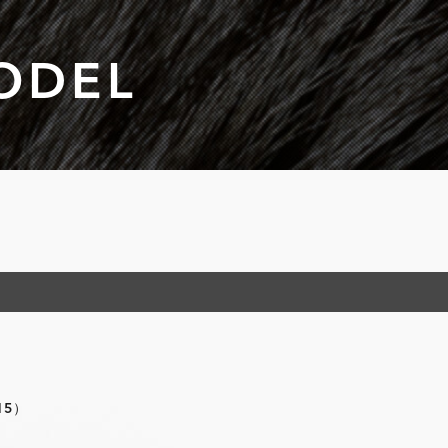
ODEL
15）