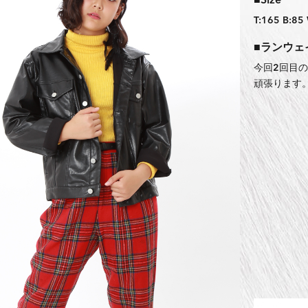
■Size
T:165 B:85
■ランウェ
今回2回目
頑張ります