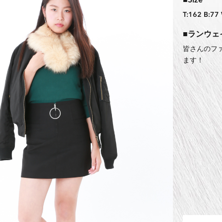
■Size
T:162 B:77
■ランウェ
皆さんのフ
ます！