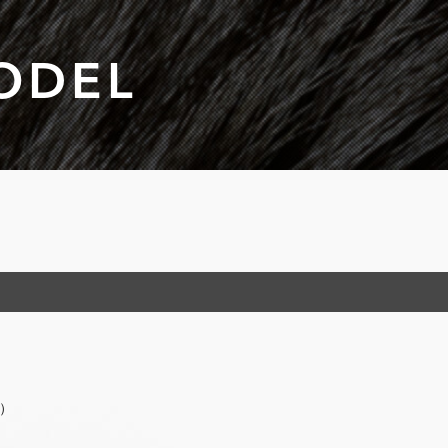
ODEL
5）