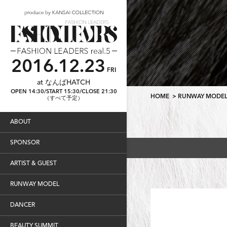
2016.12.23
FRI
at なんばHATCH
OPEN 14:30/START 15:30/CLOSE 21:30
HOME
>
RUNWAY MODE
（すべて予定）
ABOUT
SPONSOR
ARTIST & GUEST
RUNWAY MODEL
DANCER
BEAUTY SUMMIT