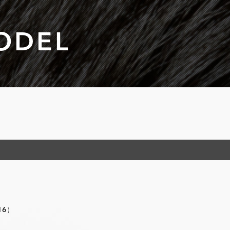
ODEL
16）