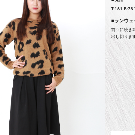
■Size
T:161 B:78
■ランウェ
前回に続き
出し切りま