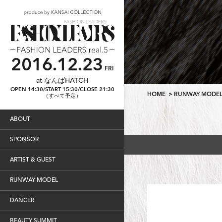
2016.12.23
FRI
at なんばHATCH
OPEN 14:30/START 15:30/CLOSE 21:30
HOME
>
RUNWAY MODE
（すべて予定）
ABOUT
SPONSOR
ARTIST & GUEST
RUNWAY MODEL
DANCER
BEAUTY SUMMIT