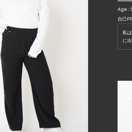
Age : 
自己P
私は
に出