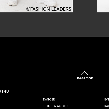
PAGE TOP
MENU
DANCER
EV
W
TICKET & ACCESS
KA