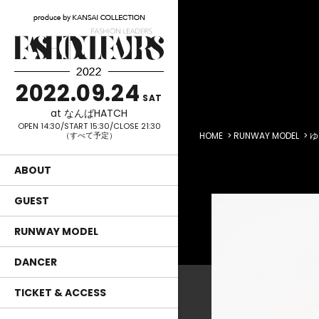
2022.09.24
SAT
at なんばHATCH
OPEN 14:30/START 15:30/CLOSE 21:30
（すべて予定）
HOME
>
RUNWAY MODEL
> 
ABOUT
GUEST
RUNWAY MODEL
DANCER
TICKET & ACCESS