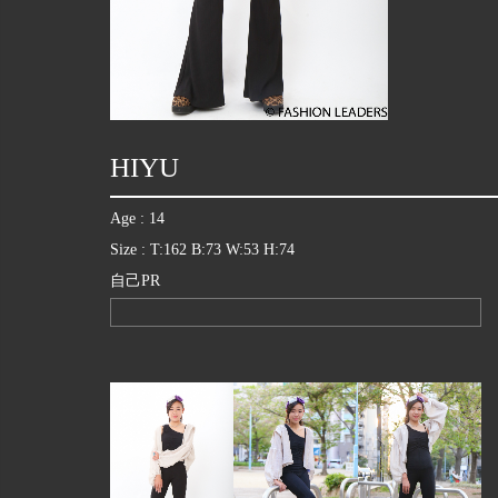
HIYU
Age : 14
Size : T:162 B:73 W:53 H:74
自己PR