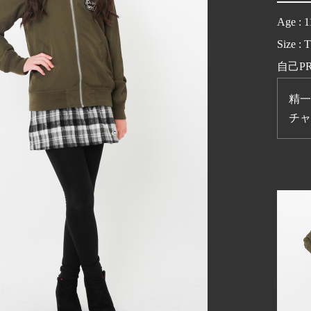
Age : 1
Size : 
自己P
精一
チャ