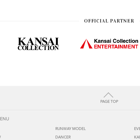
OFFICIAL PARTNER
PAGE TOP
MENU
RUNWAY MODEL
EV
W
DANCER
KA