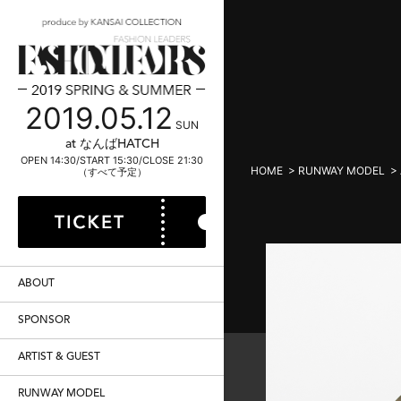
2019.05.12
SUN
at なんばHATCH
OPEN 14:30/START 15:30/CLOSE 21:30
HOME
>
RUNWAY MODEL
> 
（すべて予定）
ABOUT
SPONSOR
ARTIST & GUEST
RUNWAY MODEL